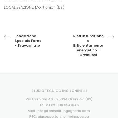
LOCALIZZAZIONE: Montichiari (Bs)
Fondazione
Ristrutturazione
Speciale Forno
e
- Travagliato
Efficientamento
energetico -
Orzinuovi
STUDIO TECNICO ING.TONINELLI
Via Corniani, 40 - 25034 Orzinuovi (BS)
Tel. e Fax.
030 9941046
Mail.
info@toninelli-ingegneria.com
PEC.
giuseppe.toninelli@ingpec.eu